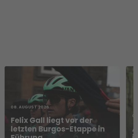
08. AUGUST 2026
07
Felix Gall liegt vor der
letzten Burgos-Etappe in
A
Führung
i