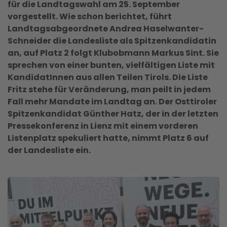
für die Landtagswahl am 25. September
vorgestellt. Wie schon berichtet, führt
Landtagsabgeordnete
Andrea Haselwanter-
Schneider
die Landesliste als Spitzenkandidatin
an, auf Platz 2 folgt Klubobmann
Markus Sint
. Sie
sprechen von einer bunten, vielfältigen Liste mit
KandidatInnen aus allen Teilen Tirols. Die Liste
Fritz stehe für Veränderung, man peilt in jedem
Fall mehr Mandate im Landtag an. Der Osttiroler
Spitzenkandidat
Günther Hatz
, der in der letzten
Pressekonferenz in Lienz mit einem vorderen
Listenplatz spekuliert hatte, nimmt Platz 6 auf
der Landesliste ein.