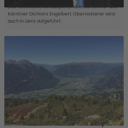
Das historische Schauspiel „Paolo Santonino“ des
Kärntner Dichters Engelbert Obernosterer wird
auch in Lienz aufgeführt.
5
04. AUGUST
BILANZ
Lienz war Sonnenschein-Hotspot