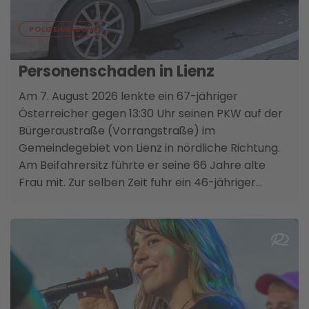
07. AUGUST
POLIZEIMELDUNG
Verkehrsunfall mit
Personenschaden in Lienz
Am 7. August 2026 lenkte ein 67-jähriger
Österreicher gegen 13:30 Uhr seinen PKW auf der
Bürgeraustraße (Vorrangstraße) im
Gemeindegebiet von Lienz in nördliche Richtung.
Am Beifahrersitz führte er seine 66 Jahre alte
Frau mit. Zur selben Zeit fuhr ein 46-jähriger
Italiener mit seinem Motorrad auf der
Schillerstraße von links kommend gerade aus in
östliche Richtung in die Kreuzung ein. Die Folge
war ein rechtwinkliger Zusammenstoß beider
Fahrzeuge. Der Italiener kam zu Sturz und zog sich
Verletzungen zunächst unbestimmten Grades zu.
Ein Unfallzeuge setzte die Rettungskette in Gang.