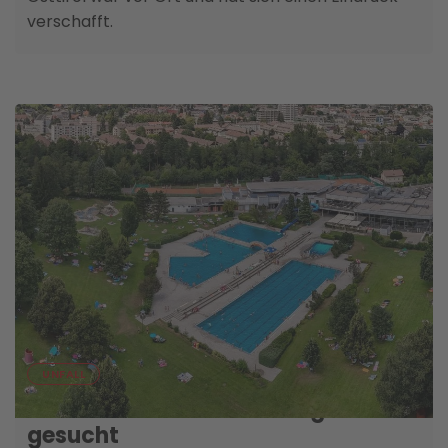
verschafft.
06. AUGUST
UNFALL
Zu Badeunfall in Lienz Zeugen
gesucht