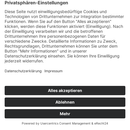
2
2
1
HEUTE
MORGEN
ÜBERMORGEN