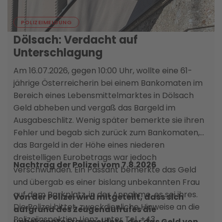
06. AUGUST
POLIZEIMELDUNG
Dölsach: Verdacht auf
Unterschlagung
Am 16.07.2026, gegen 10:00 Uhr, wollte eine 61-
jährige Österreicherin bei einem Bankomaten im
Bereich eines Lebensmittelmarktes in Dölsach
Geld abheben und vergaß das Bargeld im
Ausgabeschlitz. Wenig später bemerkte sie ihren
Fehler und begab sich zurück zum Bankomaten,
das Bargeld in der Höhe eines niederen
dreistelligen Eurobetrags war jedoch
Nachtrag der Polizei vom 7.8.2026
verschwunden. Ein Passant bemerkte das Geld
und übergab es einer bislang unbekannten Frau
auf dem Parkplatz, in der Annahme, es sei ihres.
Von der Polizei wird mitgeteilt, dass sich
Die Polizei bittet, zweckdienliche Hinweise an die
aufgrund des Zeugenaufrufes die
Polizeiinspektion Lienz, unter Tel. +43
unbekannte Frau meldete, der das Geld von