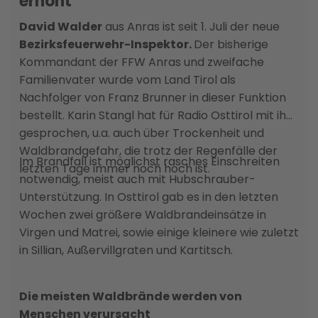
erhöht
David Walder
aus Anras ist seit 1. Juli der neue
Bezirksfeuerwehr-Inspektor.
Der bisherige
Kommandant der FFW Anras und zweifache
Familienvater wurde vom Land Tirol als
Nachfolger von Franz Brunner in dieser Funktion
bestellt. Karin Stangl hat für Radio Osttirol mit ihm
gesprochen, u.a. auch über Trockenheit und
Waldbrandgefahr, die trotz der Regenfälle der
Im Brandfall ist möglichst rasches Einschreiten
letzten Tage immer noch hoch ist.
notwendig, meist auch mit Hubschrauber-
Unterstützung. In Osttirol gab es in den letzten
Wochen zwei größere Waldbrandeinsätze in
Virgen und Matrei, sowie einige kleinere wie zuletzt
in Sillian, Außervillgraten und Kartitsch.
Die meisten Waldbrände werden von
Menschen verursacht