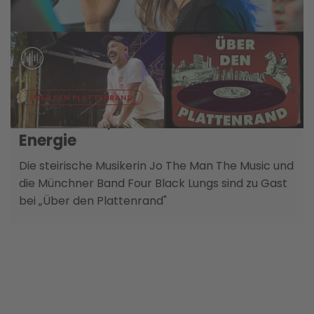
Der verunfallte Motorradlenker wurde in das
Bezirkskrankenhaus Lienz gebracht und von dort
nach ambulanter Behandlung entlassen. Die
Insassen des Unfall-PKW blieben unverletzt. Das
Unfallmotorad war nicht mehr fahrtauglich, ein
Abschleppdienst musste angefordert werden.
07. AUGUST
ÜBER DEN PLATTENRAND
Neue Musik, Geschichten und viel
Energie
Die steirische Musikerin Jo The Man The Music und
die Münchner Band Four Black Lungs sind zu Gast
bei „Über den Plattenrand"