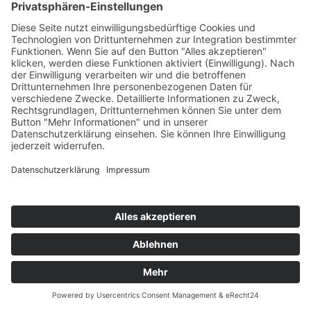
gerichteten Anfragen (Art. 6 Abs. 1 lit. f DSGVO) oder
auf Ihrer Einwilligung (Art. 6 Abs. 1 lit. a DSGVO) sofern
diese abgefragt wurde; die Einwilligung ist jederzeit
widerrufbar.
Die von Ihnen an uns per Kontaktanfragen
übersandten Daten verbleiben bei uns, bis Sie uns zur
Löschung auffordern, Ihre Einwilligung zur
Speicherung widerrufen oder der Zweck für die
Datenspeicherung entfällt (z.B. nach
abgeschlossener Bearbeitung Ihres Anliegens).
Zwingende gesetzliche Bestimmungen –
insbesondere gesetzliche Aufbewahrungsfristen –
bleiben unberührt.
Kommunikation via WhatsApp
Für die Kommunikation mit unseren Kunden und
sonstigen Dritten nutzen wir unter anderem den