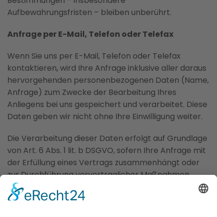
Bestimmungen – insbesondere
Aufbewahrungsfristen – bleiben unberührt.
Anfrage per E-Mail, Telefon oder Telefax
Wenn Sie uns per E-Mail, Telefon oder Telefax
kontaktieren, wird Ihre Anfrage inklusive aller daraus
hervorgehenden personenbezogenen Daten (Name,
Anfrage) zum Zwecke der Bearbeitung Ihres
Anliegens bei uns gespeichert und verarbeitet. Diese
Daten geben wir nicht ohne Ihre Einwilligung weiter.
Die Verarbeitung dieser Daten erfolgt auf Grundlage
von Art. 6 Abs. 1 lit. b DSGVO, sofern Ihre Anfrage mit
der Erfüllung eines Vertrags zusammenhängt oder
zur Durchführung vorvertraglicher Maßnahmen
erforderlich ist. In allen übrigen Fällen beruht die
Verarbeitung auf unserem berechtigten Interesse
an der effektiven Bearbeitung der an uns