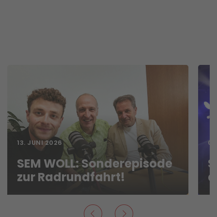
13. JUNI 2026
01
SEM WOLL: Sonderepisode
S
zur Radrundfahrt!
d