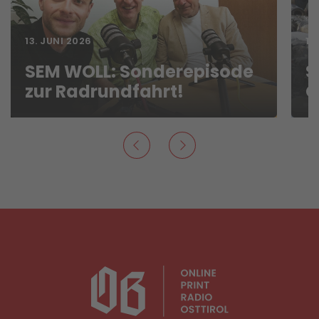
13. JUNI 2026
18
SEM WOLL: Sonderepisode
S
zur Radrundfahrt!
O