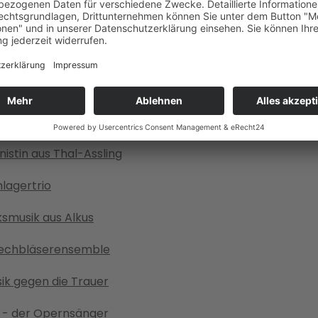
gkeit aus Kals
alls - Fünf Stile in einer Band
le Kals
istin aus Thal-Assling
hlagertrio
ksmusik aus Alkus
Blechbläserensemble
ik gegen die Trauer
r - der Opernsänger