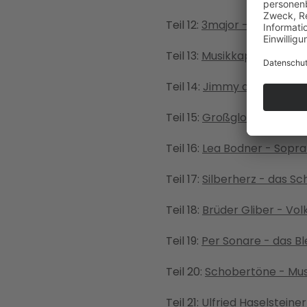
Teil 12:
3major - Dreistimmi
Teil 13:
Musikkapelle Thurn
Teil 14:
Jimmy and the Goofb
Teil 15:
Großglocknerkapel
Teil 16:
Lea Bodner - Sopran
Teil 17:
Silberherz - das Sc
Teil 18:
Brüder Gliber - Vol
Teil 19:
Per Sonare - das 
Teil 20:
Schobertöne - Mus
Teil 21:
Ulfried Haselsteine