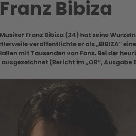
 Franz Bibiza
Musiker Franz Bibiza (24) hat seine Wurzeln 
ttlerweile veröffentlichte er als „BIBIZA“ ein
 Hallen mit Tausenden von Fans. Bei der he
 ausgezeichnet (Bericht im „OB“, Ausgabe 6.