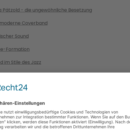
Pätzold - die ungewöhnliche Besetzung
ie moderne Coverband
ischer Sound
gae-Formation
 im Stile des Jazz
us - das literarische Duo
- Oberkrainer-Schlagermusik
der Avantgarde Komponist
feregger Liedermacher
ik