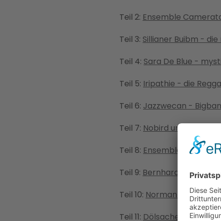
Teil 2:
Ensemble Camerata 
Teil 3:
Sillianer Buibm - d
Teil 4:
Sara De Blue - myst
Teil 5:
Iripathie - die Reg
Teil 6:
Jazzwecan - Bigband
Teil 7:
Nobird und Phonmira
Teil 8:
Ensemble Osttirol 
Teil 9:
Bernhard Gander - 
Teil 10:
Norman Stolz - De
Teil 11:
Dölsacher Tanzmus