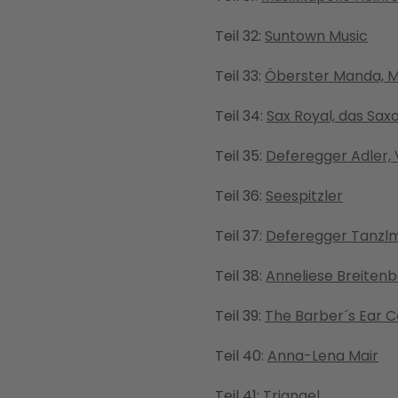
Teil 32:
Suntown Music
Teil 33:
Öberster Manda, Mu
Teil 34:
Sax Royal, das Sa
Teil 35:
Deferegger Adler,
Teil 36:
Seespitzler
Teil 37:
Deferegger Tanzlm
Teil 38:
Anneliese Breiten
Teil 39:
The Barber´s Ear C
Teil 40:
Anna-Lena Mair
Teil 41:
Triangel