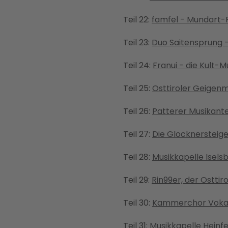
Teil 22:
famfel - Mundart
Teil 23:
Duo Saitensprung 
Teil 24:
Franui - die Kult-
Teil 25:
Osttiroler Geigenm
Teil 26:
Patterer Musikant
Teil 27:
Die Glocknersteig
Teil 28:
Musikkapelle Isel
Teil 29:
Rin99er, der Osttir
Teil 30:
Kammerchor Vokali
Teil 31:
Musikkapelle Heinfe