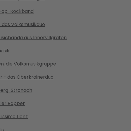
-Pop-Rockband
- das Volksmusikduo
Musicbanda aus Innervillgraten
usik
en, die Volksmusikgruppe
er - das Oberkrainerduo
sberg-Stronach
oler Rapper
ssimo Lienz
ls