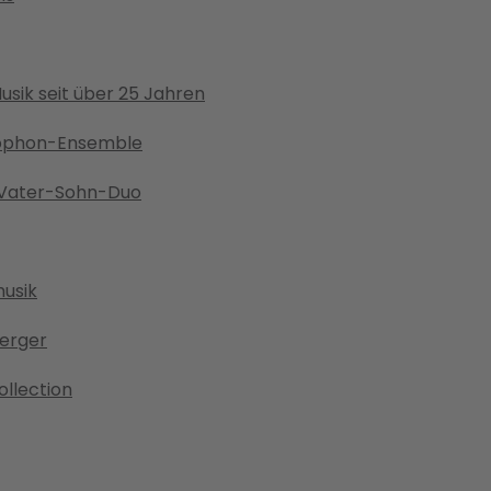
sik seit über 25 Jahren
xophon-Ensemble
 Vater-Sohn-Duo
usik
berger
ollection