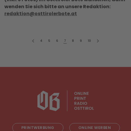
wenden Sie sich bitte an unsere Redaktion:
redaktion@osttirolerbote.at
4
5
6
7
8
9
10
PRINTWERBUNG
ONLINE WERBEN