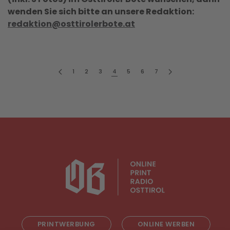
wenden Sie sich bitte an unsere Redaktion:
redaktion@osttirolerbote.at
1
2
3
4
5
6
7
PRINTWERBUNG
ONLINE WERBEN