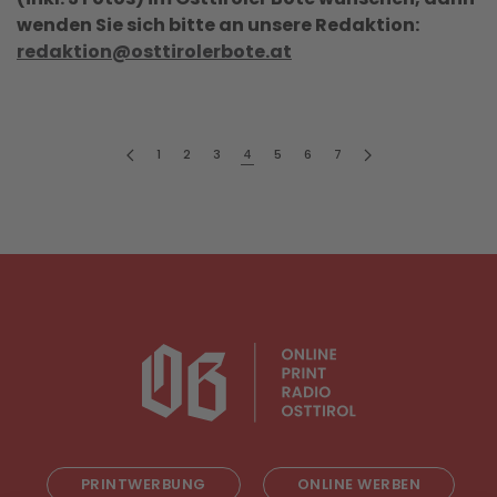
wenden Sie sich bitte an unsere Redaktion:
redaktion@osttirolerbote.at
1
2
3
4
5
6
7
PRINTWERBUNG
ONLINE WERBEN