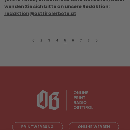
wenden Sie sich bitte an unsere Redaktion:
redaktion@osttirolerbote.at
2
3
4
5
6
7
8
PRINTWERBUNG
ONLINE WERBEN