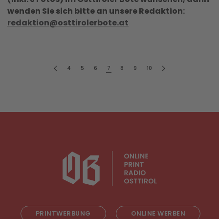
wenden Sie sich bitte an unsere Redaktion:
redaktion@osttirolerbote.at
4
5
6
7
8
9
10
PRINTWERBUNG
ONLINE WERBEN