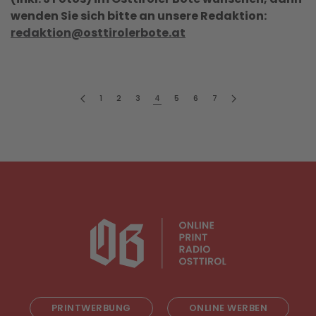
wenden Sie sich bitte an unsere Redaktion:
redaktion@osttirolerbote.at
1
2
3
4
5
6
7
PRINTWERBUNG
ONLINE WERBEN