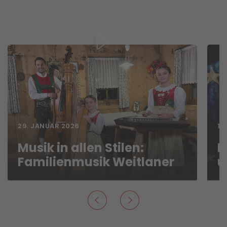
29. JANUAR 2026
15
Musik in allen Stilen:
M
Familienmusik Weitlaner
u