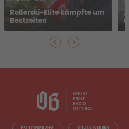
Rollerski-Elite kämpfte um
„
Bestzeiten
d
PRINTWERBUNG
ONLINE WERBEN