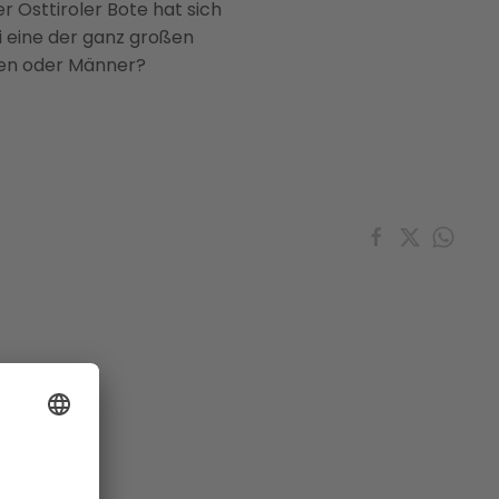
 Osttiroler Bote hat sich
i eine der ganz großen
uen oder Männer?