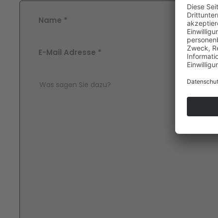
Name
*
E-Mail Adresse
*
Comment Text
*