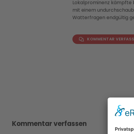
Lokalprominenz kämpfte bi
mit einem undurchschaubar
Watterfragen endgültig g
KOMMENTAR VERFAS
Kommentar verfassen