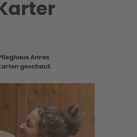
Karter
Pfleghaus Anras
 Karten geschaut.