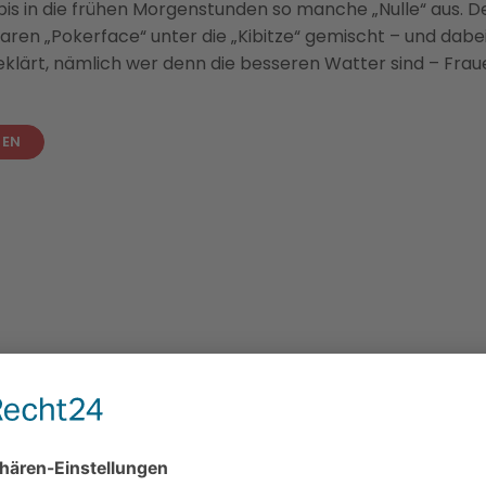
s in die frühen Morgenstunden so manche „Nulle“ aus. Der
en „Pokerface“ unter die „Kibitze“ gemischt – und dabe
eklärt, nämlich wer denn die besseren Watter sind – Fra
SEN