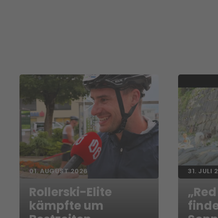
01. AUGUST 2026
31. JULI 
Rollerski-Elite
„Red
kämpfte um
finde