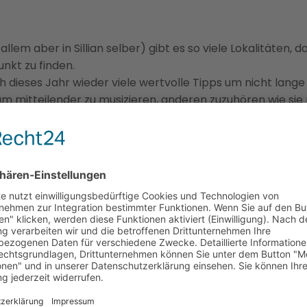
lem aber in Sillian selber) gibt es so viele Lokalitäten, da
nkt zu finden.
 dieses Jahr wieder viele wertvolle Tipps um nicht lang
um mitteilender zu musizieren, anderen zuzuhören wie sie
, wie ich das selber so gerne tue.
 die Gelegenheit nutzen, um alle Neuhinzugekommenen di
um niedergelassen und gut integriert haben, herzlichst