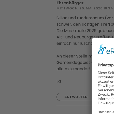
Ehrenbürger
MITTWOCH, 20. MAI 2026 16:34
Sillian und rundumadum (vor al
schwer, den richtigen Treffpu
Die Musikmeile 2026 gab auch
Alt- und Neubürger treffen, 
einfach nur luschtig zu seinen
An dieser Stelle möchte ich
Gemeindegebiet und rundumad
alle miteinander!
LG
ANTWORTEN