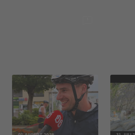
1
01. AUGUST 2026
31. JULI 