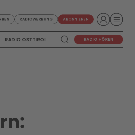
RBEN
RADIOWERBUNG
ABONNIEREN
RADIO OSTTIROL
RADIO HÖREN
rn: