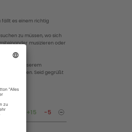
 fällt es einem richtig
e suchen zu müssen, wo sich
 miteinander musizieren oder
e sich auf unserem
 zu begrüßen. Seid gegrüßt
+15
-5