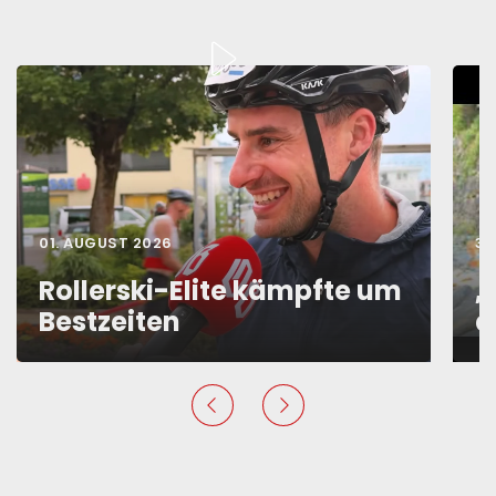
01. AUGUST 2026
31
Rollerski-Elite kämpfte um
„
Bestzeiten
d