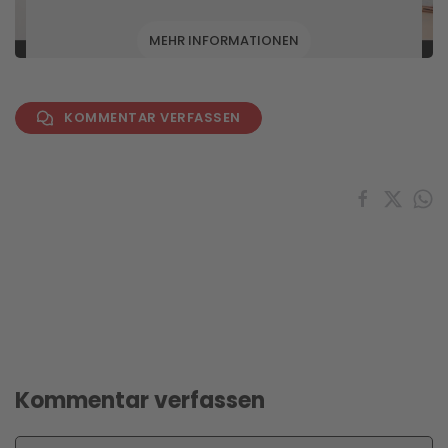
MEHR INFORMATIONEN
AKZEPTIEREN
KOMMENTAR VERFASSEN
powered by
Usercentrics Consent Management
Platform
&
eRecht24
Kommentar verfassen