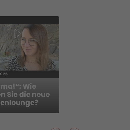
2026
 ma!“: Wie
n Sie die neue
enlounge?