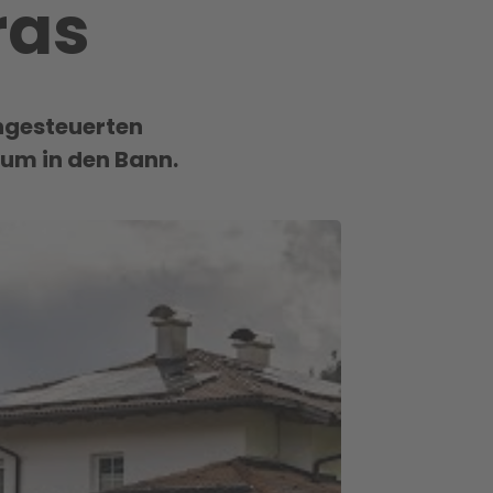
ras
rngesteuerten
kum in den Bann.