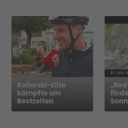
01. AUGUST 2026
31. JULI 
Rollerski-Elite
„Red
kämpfte um
finde
Bestzeiten
Sonn