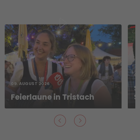
09
09. AUGUST 2026
S
Feierlaune in Tristach
S