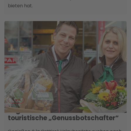
bieten hat.
25. AUGUST
TIPP
Regionale Lebensmittel sind
touristische „Genussbotschafte­r“