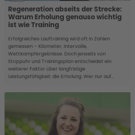
Regeneration abseits der Strecke:
Warum Erholung genauso wichtig
ist wie Training
Erfolgreiches Lauftraining wird oft in Zahlen
gemessen – Kilometer, Intervalle,
Wettkampfergebnisse. Doch jenseits von
Stoppuhr und Trainingsplan entscheidet ein
weiterer Faktor über langfristige
Leistungsfähigkeit: die Erholung. Wer nur auf
Belastung setzt, riskiert Überlastung und verliert
auf Dauer die Freude am Sport. Regeneration
öffnet den Blick auf den Körper als Ganzes und
verbindet Training mit Gesundheit, mentaler
Stabilität und Lebensqualität.