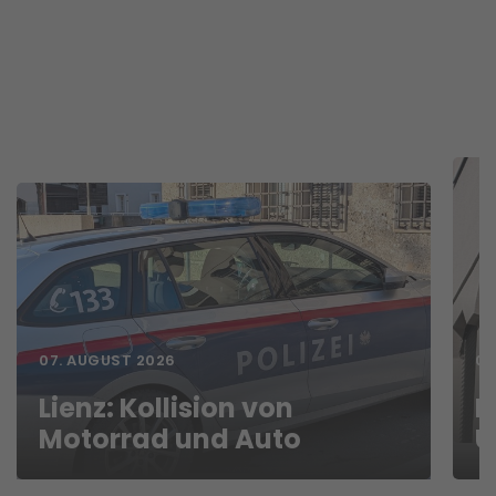
07. AUGUST 2026
06
Lienz: Kollision von
D
Motorrad und Auto
U