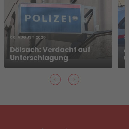
06. AUGUST 2026
01
Dölsach: Verdacht auf
A
Unterschlagung
G