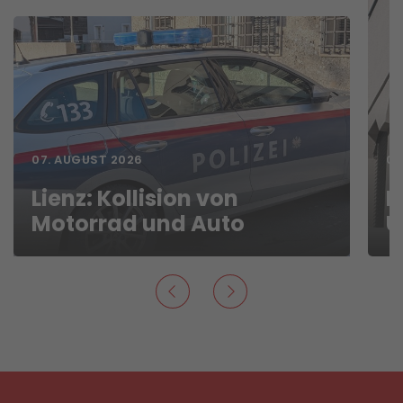
07. AUGUST 2026
06
Lienz: Kollision von
D
Motorrad und Auto
U