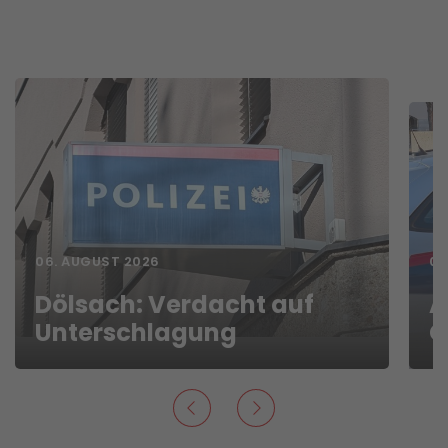
06. AUGUST 2026
01
Dölsach: Verdacht auf
A
Unterschlagung
G