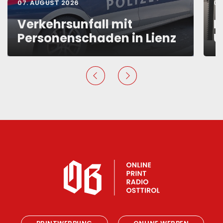
07. AUGUST 2026
06
Verkehrsunfall mit
D
Personenschaden in Lienz
U