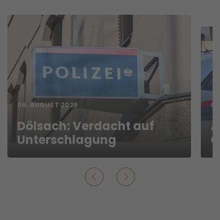
06. AUGUST 2026
01
Dölsach: Verdacht auf
A
Unterschlagung
G