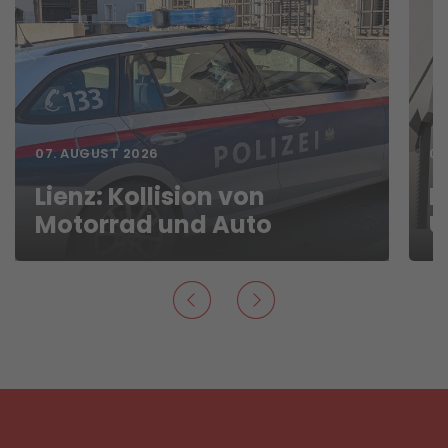
07. AUGUST 2026
06
Lienz: Kollision von
D
Motorrad und Auto
U