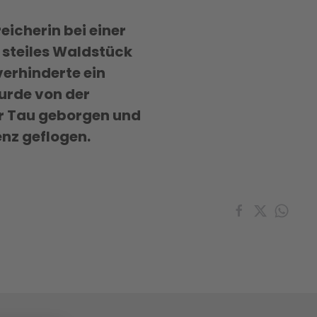
eicherin bei einer
 steiles Waldstück
verhinderte ein
wurde von der
r Tau geborgen und
nz geflogen.