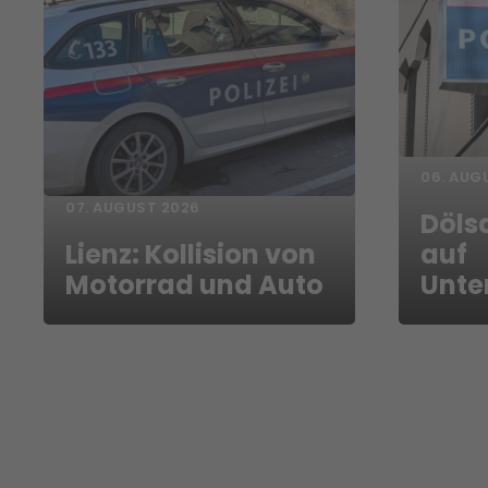
06. AUG
07. AUGUST 2026
Döls
Lienz: Kollision von
auf
Motorrad und Auto
Unte