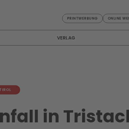
PRINTWERBUNG
ONLINE WE
VERLAG
TIROL
nfall in Tristac