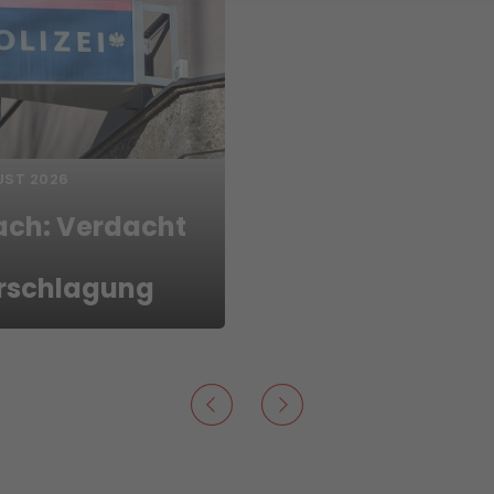
UST 2026
ach: Verdacht
rschlagung