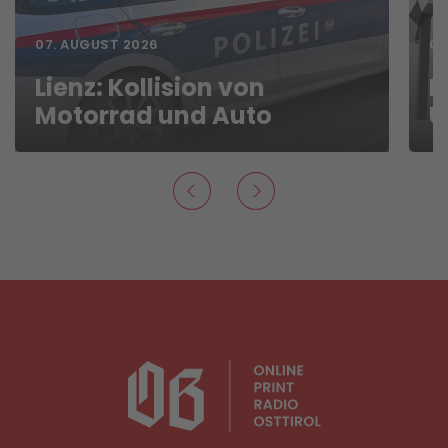
07. AUGUST 2026
06
Lienz: Kollision von
D
Motorrad und Auto
U