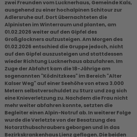
zwei Freunden vom Lucknerhaus, Gemeinde Kals,
ausgehend zu einer hochalpinen Schitour zur
Adlersruhe auf. Dort übernachteten die
Alpinisten im Winterraum und planten, am
01.02.2026 weiter auf den Gipfel des
Großglockners aufzusteigen. Am Morgen des
01.02.2026 entschied die Gruppe jedoch, nicht
auf den Gipfel auszusteigen und stattdessen
wieder Richtung Lucknerhaus abzufahren. Im
Zuge der Abfahrt kam die 18-Jährige am
sogenannten "Ködnitzkees" im Bereich "Alter
Kalser Weg" auf einer Seehöhe von etwa 3.000
Metern selbstverschuldet zu Sturz und zog sich
eine Knieverletzung zu. Nachdem die Frau nicht
mehr weiter abfahren konnte, setzten die
Begleiter einen Alpin-Notruf ab. In weiterer Folge
wurde die Verletzte von der Besatzung des
Notarzthubschraubers geborgen und in das
Bezirkskrankenhaus Lienz geflogen. Die beiden