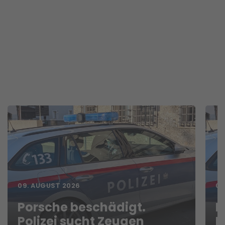
09. AUGUST 2026
07
Porsche beschädigt.
L
Polizei sucht Zeugen
M