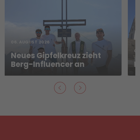
06. AUGUST 2026
06
Neues Gipfelkreuz zieht
Berg-Influencer an
N