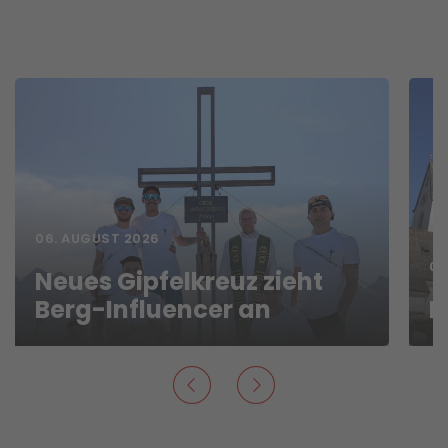
06. AUGUST 2026
06
Neues Gipfelkreuz zieht
Berg-Influencer an
N