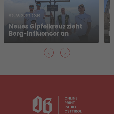
06. AUGUST 2026
06
Neues Gipfelkreuz zieht
Berg-Influencer an
N