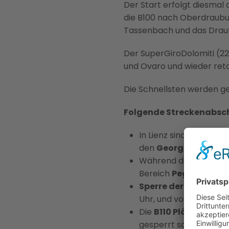
Der Start erfolgt diesma
die B100 nach Oberdraubur
Tassenbach und das Drauta
Der SuperGiroDolomiti (2
und Ovaro und wieder reto
Die Schnellsten werden ge
Folgende Streckenabsch
In Lienz sind am 14. Jun
den
Georg-Hauger-Pl
Während der Starts am
Bereich
Peggetzkreu
Sperre der B100 Dra
Uhr, und von 9.30 Uhr b
Die
B110 Plöckenpas
gesperrt sowie von ca 9