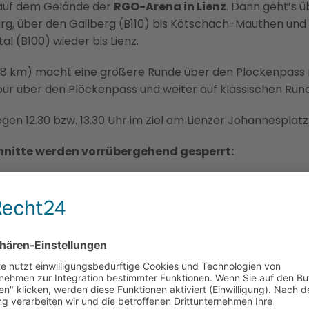
l auf dem Gelände der
RGO-Arena in Lienz
. Dann geht’s 
g, über den Gailberg (B110) bis Kötschach-Mauthen und d
l (B100) wieder bis Lienz.
28 km) macht eine größere Runde über den Plöckenpass n
ur über den Plöckenpass und weiter auf klassischen Runde
gen 12.30 bzw. 13.30 Uhr im Ziel am Lienzer Johannesplatz
nitte werden vorrübergehend gesperrt:
i die
Franz-Kranebitter-Straße
gesperrt, sowie in der 
atz, Messinggasse, Kreuzgasse, Rosengasse und J
 Sonntag (14.6.) um 6.30 Uhr und 09.30 Uhr kommt es in 
zung
und auf
B100 von Lienz bis Oberdrauburg.
utalstraße
ab Kärntner Landesgrenze bis Oberdrauburg von
is ca. 10.45 Uhr.
sstraße
ist von Oberdrauburg bis Kötschach-Mauthen von 
.30 bis 11.15 Uhr