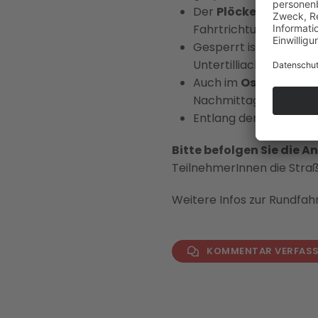
Der
Plöckenpass
zwis
Fahrtrichtungen kompl
Gesperrt ist am Sonn
Untertilliach von 10.00
Auch im
Osttiroler Ga
Nachmittag Vorsicht 
Entlang der gesamten
Bitte befolgen Sie die 
TeilnehmerInnen die Stra
Weitere Infos zur Rundfah
KOMMENTAR VERFAS