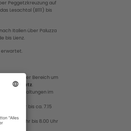
über Peggetzkreuzung auf
as Lesachtal (B111) bis
ach Italien über Paluzza
 bis Lienz.
 erwartet.
Innenstadt der Bereich um
ohannesplatz
.
Lienz zu Anhaltungen im
 6.30 Uhr bis ca. 7.15
ca. 6.30 Uhr bis 8.00 Uhr