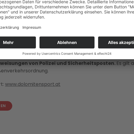
chen Mauthen und der Passhöhe ist von 7.15 Uhr bis 13.00
ett gesperrt.
tag auch die
B111 Gailtalstraße
im Lesachtal von Kötsch
 bis ca 13.00 Uhr in beide Richtungen.
iltal
sowie auf der
B100 zwischen Tassenbach und Lie
geboten.
 Strecke kann es zu kurzen Anhaltungen kommen.
Anweisungen von Polizei und Sicherheitsposten.
Es gilt
ßenverkehrsordnung.
rt:
www.dolomitensport.at
SEN