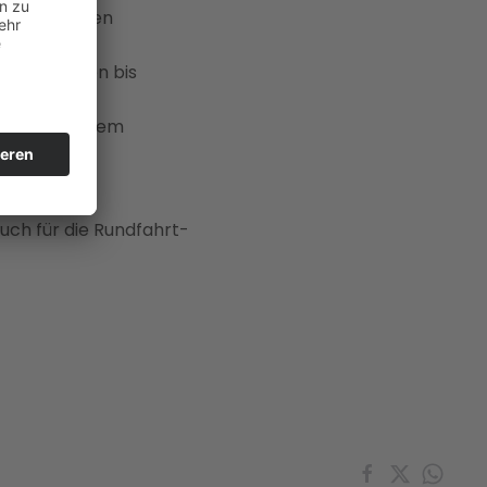
 Uhr in beiden
ach-Mauthen bis
nz
ist vor allem
 auch für die Rundfahrt-