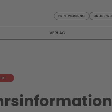
PRINTWERBUNG
ONLINE WE
VERLAG
HRT
rsinformat­ion