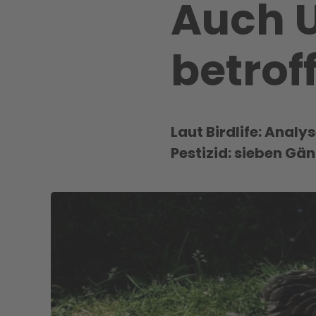
Auch U
betrof
Laut Birdlife: Ana
Pestizid: sieben Gän