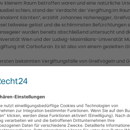
ativ kleinem Raum betroffen waren und eine natürliche Urs
sibel schien, stand der Verdacht der Vergiftung im Rau
nalamt Kärnten“, erzählt Johannes Hohenegger, Greifvog
tsel teilweise gelöst und die schlimmsten Befürchtungen s
nsegeier wurden bereits abschließend untersucht und di
iversität Wien und der Ludwig-Maximilians-Universität M
iftung mit Carbofuran. Es ist also von einem gezielten Gi
hwersten bekannten Vergiftungsfälle von Greifvögeln und
 Carbofuran auslegt, nimmt den Tod geschützter Wildtiere
inem einzigen Tal sind ein schwerer Fall von Wildtierkrimi
wer hinter diesem feigen Giftanschlag steckt und welches 
hutzexpertin Christina Wolf-Petre.
SEN