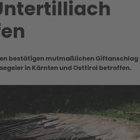
ntertilliach
fen
lysen bestätigen mutmaßlichen Giftanschla
segeier in Kärnten und Osttirol betroffen.