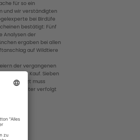
ache für so ein
m und wir verständigten
elexperte bei BirdLife
cheinen bestätigt: Fünf
e Analysen der
ünchen ergaben bei allen
ftanschlag auf Wildtiere
 Geiern der vergangenen
 bewusst in Kauf. Sieben
nalität. Jetzt muss
Ziel die Täter verfolgt