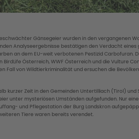
 geschwächter Gänsegeier wurden in den vergangenen W
enden Analyseergebnisse bestätigen den Verdacht eines g
arben an dem EU-weit verbotenen Pestizid Carbofuran. D
 BirdLife Österreich, WWF Österreich und die Vulture Co
n Fall von Wildtierkriminalität und ersuchen die Bevölker
alb kurzer Zeit in den Gemeinden Untertilliach (Tirol) und
ier unter mysteriösen Umständen aufgefunden. Nur ein
uffang- und Pflegestation der Burg Landskron aufgepäpp
 weiteren Tiere waren bereits verendet.