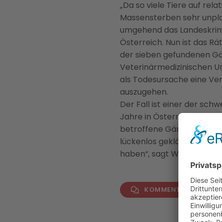
„Da so viele Tiere auf rel
Massensterben sehr unplau
umgehend das Landeskrimi
Österreich. Nun ist das Rä
der sieben gefundenen Gä
Veterinärmedizinischen Un
als Todesursache eine Verg
auszugehen.
Der Fall ist einer der sc
Jahre in Österreich. „Wer
betroffene Gänsegeier in e
lückenlos geklärt werden, 
haben“, sagt WWF-Artensc
KOMMENTAR VERFAS