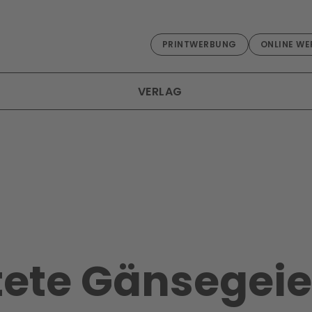
PRINTWERBUNG
ONLINE WE
VERLAG
tete Gänsegeie