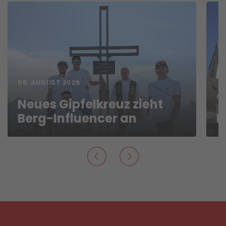
06. AUGUST 2026
06
Neues Gipfelkreuz zieht
Berg-Influencer an
N