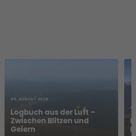
05. AUGUST 2026
04
Logbuch aus der Luft –
Zwischen Blitzen und
L
Geiern
H