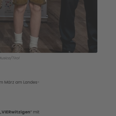
Musica/Tirol
n im März am Landes-
„
VIERwitzigen
“ mit