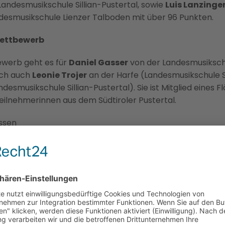
andesmusikschule Sillian-Pustertal, sowie
Luis Lanzinger
desmusikschule Lienzer Talboden mit über 96 Punkten.
ettbewerb
werb geht es für
Daniel Gasser
von der Landesmusiksch
ich auch
Leonie Trojer
an der Harfe (Landesmusikschule Si
desmusikschule Sillian-Pustertal). Sie ist Mitglied eine
ilnehmerinnen aus dem Südtiroler Pustertal.
issen
 am 19. April in Erl
en die Preisträgerinnen und Preisträger am 19. April be
pielhaus Erl. Dabei werden weitere Sonderpreise vergeb
smusiktalente Tirol und Südtirol beim Bundesbewerb im 