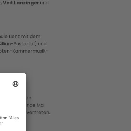
, Veit Lanzinger
und
ule Lienz mit dem
llian-Pustertal) und
s Flöten-Kammermusik-
im gemeinsamen
en. Und ab Ende Mai
Burgenland vertreten.