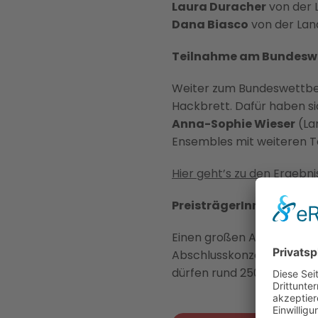
Laura Duracher
von der L
Dana Biasco
von der Lan
Teilnahme am Bundesw
Weiter zum Bundeswettbe
Hackbrett. Dafür haben s
Anna-Sophie Wieser
(Lan
Ensembles mit weiteren Te
Hier geht’s zu den Ergebn
PreisträgerInnen-Konzert
Einen großen Auftritt hab
Abschlusskonzert im Fests
dürfen rund 250 Nachwuch