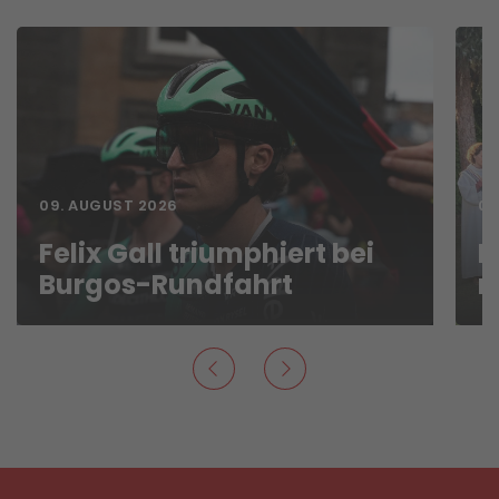
09. AUGUST 2026
09
Felix Gall triumphiert bei
L
Burgos-Rundfahrt
n