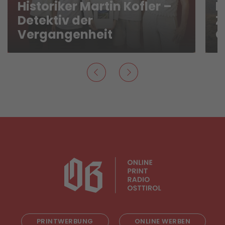
Historiker Martin Kofler –
L
Detektiv der
Z
Vergangenheit
G
PRINTWERBUNG
ONLINE WERBEN