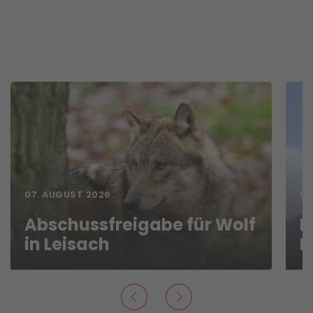
07. AUGUST 2026
06
Abschussfreigabe für Wolf
N
in Leisach
B