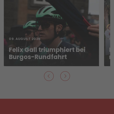
09. AUGUST 2026
09
Felix Gall triumphiert bei
L
Burgos-Rundfahrt
n