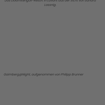
Das Dolomitengolf-Resort in Lavant aus der Sicht von Sandra
Lassnig.
BILD ANZEIGEN
Gaimberg@Night, aufgenommen von Philipp Brunner