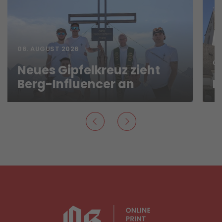
06. AUGUST 2026
06
Neues Gipfelkreuz zieht
Berg-Influencer an
N