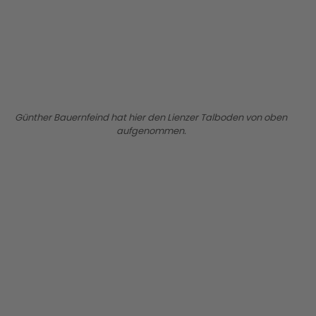
BILD ANZEIGEN
Günther Bauernfeind hat hier den Lienzer Talboden von oben
aufgenommen.
BILD ANZEIGEN