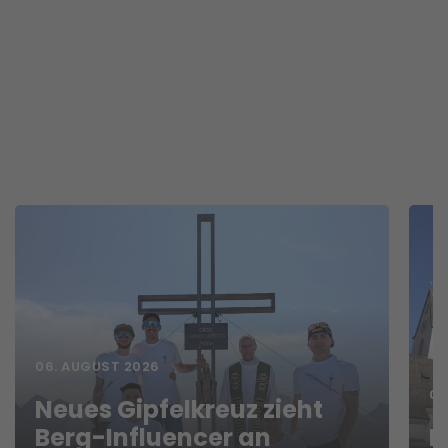
06. AUGUST 2026
06
Neues Gipfelkreuz zieht
Berg-Influencer an
N