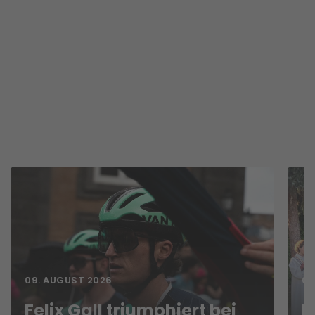
09. AUGUST 2026
09
Felix Gall triumphiert bei
L