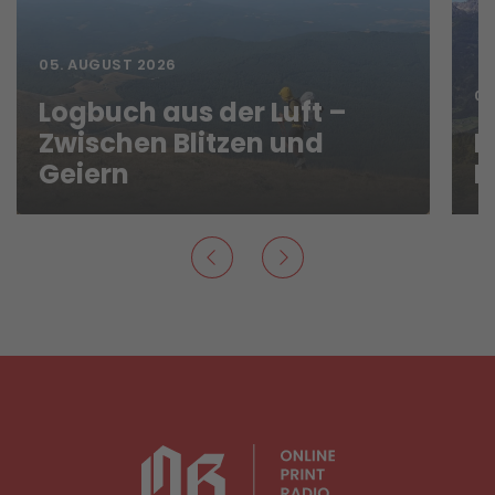
05. AUGUST 2026
04
Logbuch aus der Luft –
Zwischen Blitzen und
L
Geiern
H