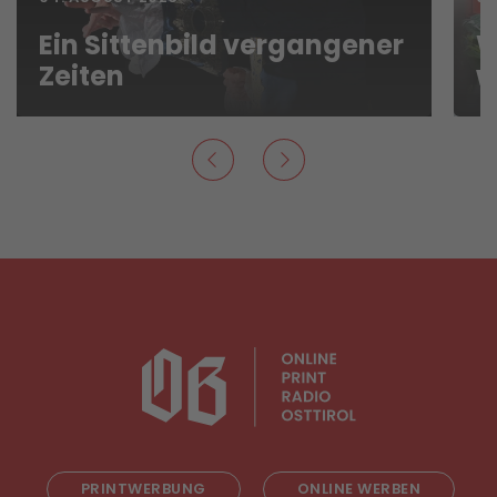
Ein Sittenbild vergangener
W
Zeiten
w
PRINTWERBUNG
ONLINE WERBEN