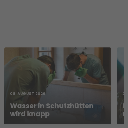
08. AUGUST 2026
07
Wasser in Schutzhütten
N
wird knapp
u