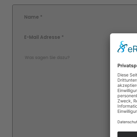
Name
*
E-Mail Adresse
*
Comment Text
*