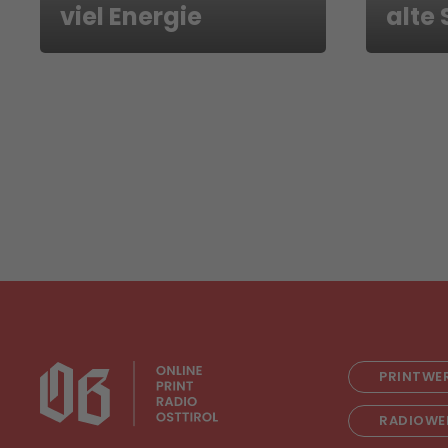
viel Energie
alte
PRINTWE
RADIOWE