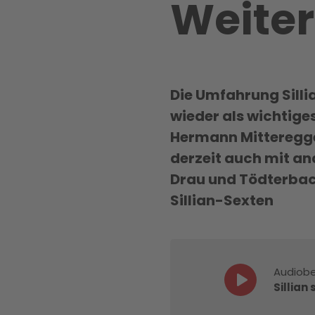
Weiter
Die Umfahrung Silli
wieder als wichtiges
Hermann Mitteregger
derzeit auch mit a
Drau und Tödterbac
Sillian-Sexten
Audiobe
Sillian