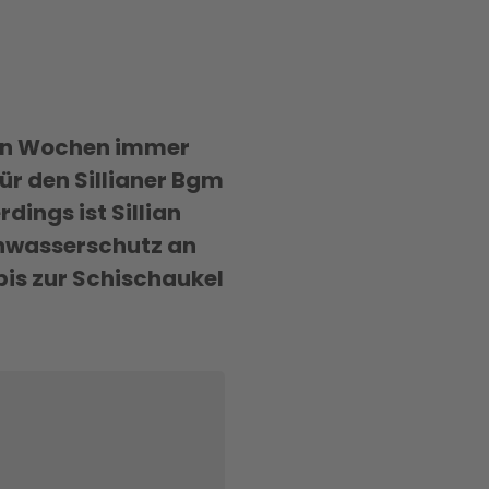
zten Wochen immer
für den Sillianer Bgm
ings ist Sillian
hwasserschutz an
is zur Schischaukel